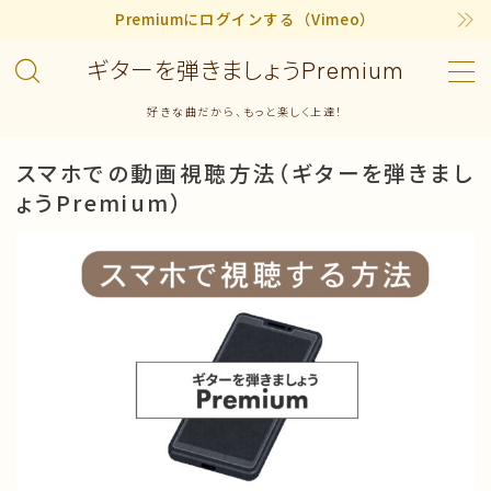
Premiumにログインする（Vimeo）
ギターを弾きましょうPremium
MENU
好きな曲だから、もっと楽しく上達！
曲から探す
スマホでの動画視聴方法（ギターを弾きまし
ょうPremium）
アーティストから探す
学習レベルから探す
Premium 曲のナンバリング表
ご利用ガイド
購入の流れ