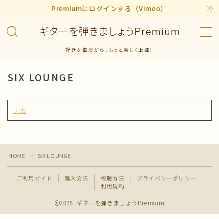
Premiumにログインする（Vimeo）
ギターを弾きましょうPremium
MENU
好きな曲だから、もっと楽しく上達！
曲から探す
SIX LOUNGE
アーティストから探す
リカ
学習レベルから探す
Premium 曲のナンバリング表
HOME
SIX LOUNGE
＞
ご利用ガイド
ご利用ガイド
購入方法
視聴方法
プライバシーポリシー
利用規約
2026 ギターを弾きましょうPremium
購入の流れ